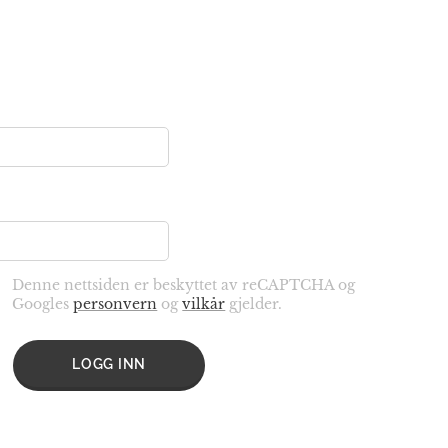
Denne nettsiden er beskyttet av reCAPTCHA og
Googles
personvern
og
vilkår
gjelder.
LOGG INN