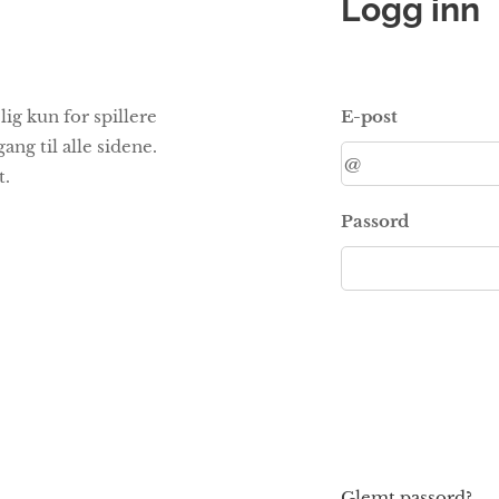
Logg inn
ig kun for spillere
E-post
ang til alle sidene.
t.
Passord
Glemt passord?