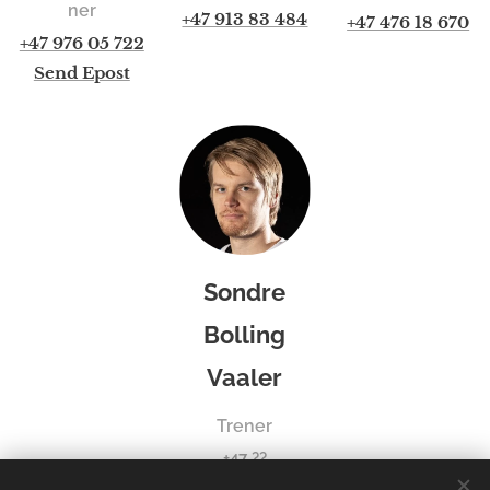
ner
+47 913 83 484
+47 476 18 670
+47 976 05 722
Send Epost
Sondre
Bolling
Vaaler
Trener
+47 ??