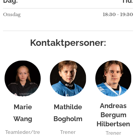
Dag:
Tid
:
Onsdag
18:30 - 19:30
Kontaktpersoner:
Andreas
Marie
Mathilde
Bergum
Wang
Bogholm
Hilbertsen
Teamleder/tre
Trener
Trener