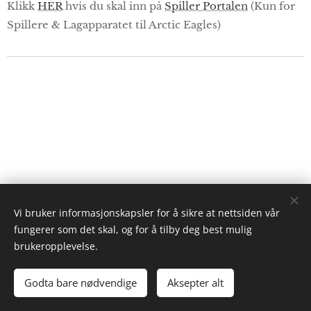
Klikk
HER
hvis du skal inn på
Spiller Portalen
(Kun for
Spillere & Lagapparatet til Arctic Eagles)
Vi bruker informasjonskapsler for å sikre at nettsiden vår
fungerer som det skal, og for å tilby deg best mulig
brukeropplevelse.
Copyright © 2026
Narvik Ishockeyklubb
Godta bare nødvendige
Aksepter alt
Nettside laget av
Stig-Magne Olsen
Informasjonskapsler