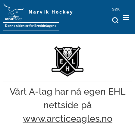
SØK
Narvik Hockey
Denne siden er for Breddelagene
Vårt A-lag har nå egen EHL
nettside på
www.arcticeagles.no