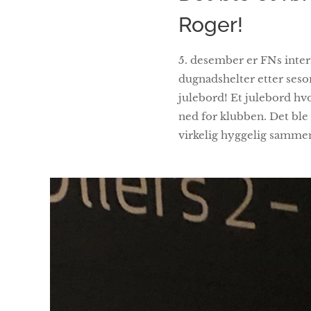
Roger!
5. desember er FNs intern
dugnadshelter etter seson
julebord! Et julebord hvo
ned for klubben. Det ble 
virkelig hyggelig samme