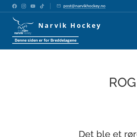
post@narvikhockey.no
Narvik Hockey
Denne siden er for Breddelagene
ROG
Det ble et rør