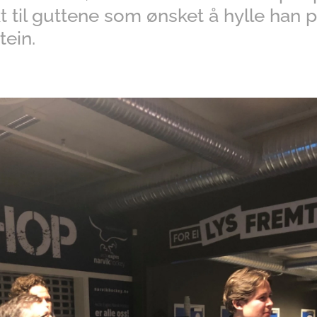
t til guttene som ønsket å hylle han p
tein.