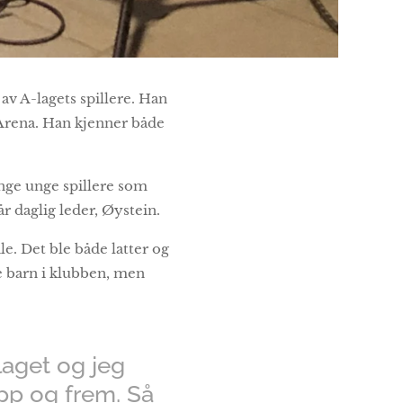
av A-lagets spillere. Han
 Arena. Han kjenner både
ange unge spillere som
r daglig leder, Øystein.
le. Det ble både latter og
e barn i klubben, men
 laget og jeg
opp og frem. Så