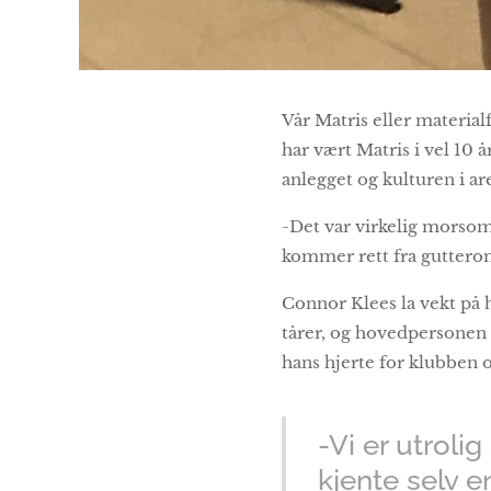
Vår Matris eller material
har vært Matris i vel 10
anlegget og kulturen i ar
-Det var virkelig morsomt
kommer rett fra gutterom
Connor Klees la vekt på h
tårer, og hovedpersonen 
hans hjerte for klubben og
-Vi er utroli
kjente selv e