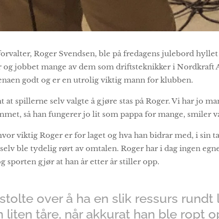
forvalter, Roger Svendsen, ble på fredagens julebord hyllet 
 år og jobbet mange av dem som driftsteknikker i Nordkraft
enaen godt og er en utrolig viktig mann for klubben.
 at spillerne selv valgte å gjøre stas på Roger. Vi har jo m
met, så han fungerer jo lit som pappa for mange, smiler vå
vor viktig Roger er for laget og hva han bidrar med, i sin ta
selv ble tydelig rørt av omtalen. Roger har i dag ingen egn
 sporten gjør at han år etter år stiller opp.
g stolte over å ha en slik ressurs rundt
n liten tåre, når akkurat han ble ropt 