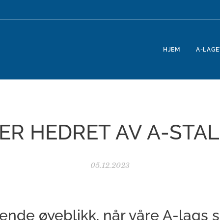
HJEM
A-LAGE
ER HEDRET AV A-STAL
05.12.2023
ende øyeblikk, når våre A-lags s