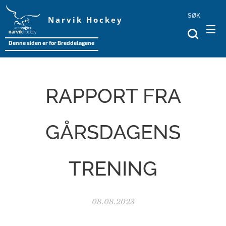
SØK
Narvik Hockey
Denne siden er for Breddelagene
RAPPORT FRA
GÅRSDAGENS
TRENING
08.08.2023