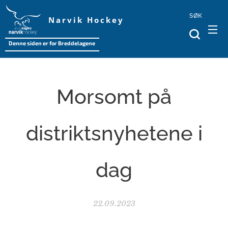
SØK
Narvik Hockey
Denne siden er for Breddelagene
Morsomt på
distriktsnyhetene i
dag
22.09.2023