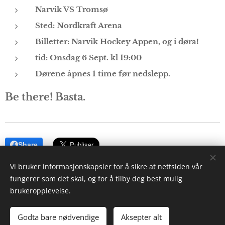
Narvik VS Tromsø
Sted: Nordkraft Arena
Billetter: Narvik Hockey Appen, og i døra!
tid: Onsdag 6 Sept. kl 19:00
Dørene åpnes 1 time før nedslepp.
Be there! Basta.
Share
Vi bruker informasjonskapsler for å sikre at nettsiden vår
fungerer som det skal, og for å tilby deg best mulig
brukeropplevelse.
Copyright © 2026
Narvik Ishockeyklubb
Godta bare nødvendige
Aksepter alt
Nettside laget av
Stig-Magne Olsen
Informasjonskapsler