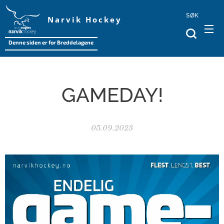
SØK
Narvik Hockey
Denne siden er for Breddelagene
GAMEDAY!
05.09.2023