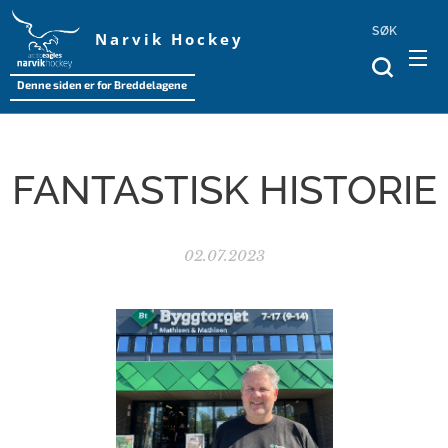
SØK
Narvik Hockey
Denne siden er for Breddelagene
FANTASTISK HISTORIE
02.07.2023