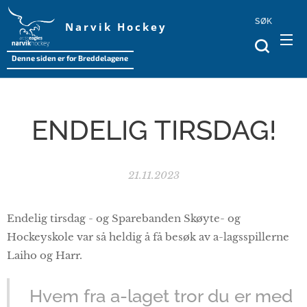
SØK
Narvik Hockey
Denne siden er for Breddelagene
ENDELIG TIRSDAG!
21.11.2023
Endelig tirsdag - og Sparebanden Skøyte- og
Hockeyskole var så heldig å få besøk av a-lagsspillerne
Laiho og Harr.
Hvem fra a-laget tror du er med